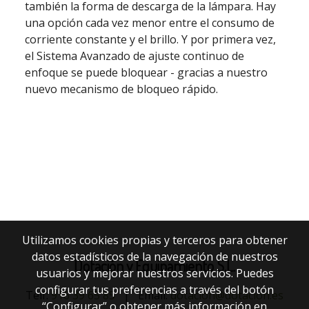
también la forma de descarga de la lámpara. Hay
una opción cada vez menor entre el consumo de
corriente constante y el brillo. Y por primera vez,
el Sistema Avanzado de ajuste continuo de
enfoque se puede bloquear - gracias a nuestro
nuevo mecanismo de bloqueo rápido.
Utilizamos cookies propias y terceros para obtener
datos estadísticos de la navegación de nuestros
Dotación y Equipamiento S.L.
usuarios y mejorar nuestros servicios. Puedes
configurar tus preferencias a través del botón
Telf:
916 39 65 85
|
Email:
dotacion@dotacion.es
“Configurar” o obtener más información en