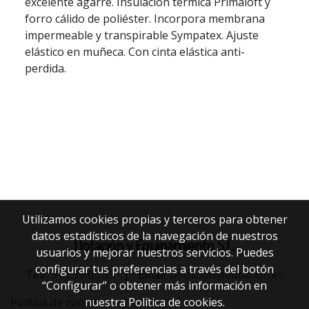
excelente agarre. Insulación térmica Primaloft y
forro cálido de poliéster. Incorpora membrana
impermeable y transpirable Sympatex. Ajuste
elástico en muñeca. Con cinta elástica anti-
perdida.
Utilizamos cookies propias y terceros para obtener
datos estadísticos de la navegación de nuestros
Dotación y Equipamiento S.L.
usuarios y mejorar nuestros servicios. Puedes
configurar tus preferencias a través del botón
Telf:
916 39 65 85
|
Email:
dotacion@dotacion.es
“Configurar” o obtener más información en
nuestra
Política de cookies
.
Política de cookies